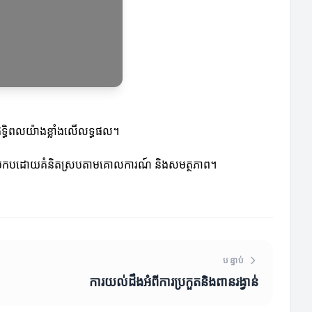
ឥទ្ធិពលយ៉ាងខ្លាំងលើលទ្ធផល។
រូវបានប្រកបដោយគំនិតស្របតាមគោលការណ៍ និងសមត្ថភាព។
បន្ទាប់
ការយល់ដឹងអំពីការប្រកួតនិងពានរង្វាន់