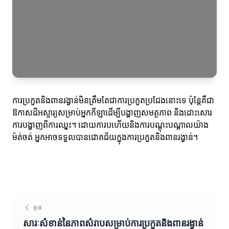
ការប្រកួតនិងពានរង្វាន់មិនត្រឹមតែជាការប្រកួតប្រជែងនោះទេ ប៉ុន្តែគឺជា
ឱកាសដ៏អស្ចារ្យសម្រាប់អ្នកកីឡាដើម្បីបង្ហាញសមត្ថភាព និងដោះសោរ
ការបង្ហាញពីការឈ្នះ។ ដោយការបហើយនិងការបណ្តុះបណ្តាលយ៉ាង
ម៉ត់ចត់ អ្នកអាចទទួលបានជោគជ័យក្នុងការប្រកួតនិងពានរង្វាន់។
មុន
សារៈសំខាន់នៃភាពសំរាបសម្រាប់ការប្រកួតនិងពានរង្វាន់