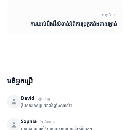
បន្ទាប់
ការយល់ដឹងដ៏សំខាន់អំពីការប្រកួតនិងពានរង្វាន់
មតិអ្នកប្រើ
David
ម្សិលមិញ
ខ្លឹមសារមានប្រយោជន៍ខ្លាំងណាស់។
Sophia
២ ម៉ោងមុន
អត្ថបទល្អណាស់! អរគុណសម្រាប់ការចែករំលែក។