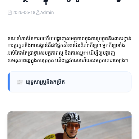
2026-06-18
Admin
សារៈសំខាន់នៃការបហើយបង្ហាញសមត្ថភាពក្នុងការប្រកួតនិងពានរង្វាន់
ការប្រកួតនិងពានរង្វាន់គឺជាផ្នែកសំខាន់នៃពិភពកីឡា។ អ្នកកីឡាទាំង
អស់តែងតែប្រាថ្នារសមត្ថភាពល្អ និងការឈ្នះ។ ដើម្បីឲ្យបង្ហាញ
សមត្ថភាពល្អក្នុងការប្រកួត យើងត្រូវការបហើយសមត្ថភាពជាចម្បង។
📰
យុទ្ធសាស្រ្តនិងកម្រិត