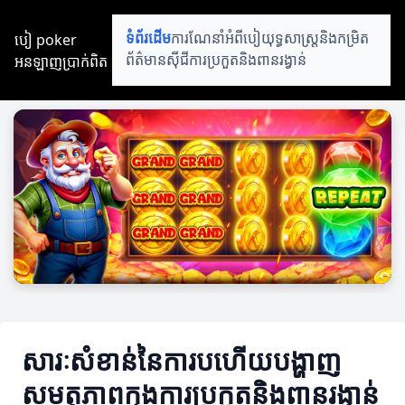
បៀ poker
ទំព័រដើម
ការណែនាំអំពីបៀ
យុទ្ធសាស្រ្តនិងកម្រិត
អនឡាញប្រាក់ពិត
ព័ត៌មានសុីជី
ការប្រកួតនិងពានរង្វាន់
សារៈសំខាន់នៃការបហើយបង្ហាញ
សមត្ថភាពក្នុងការប្រកួតនិងពានរង្វាន់